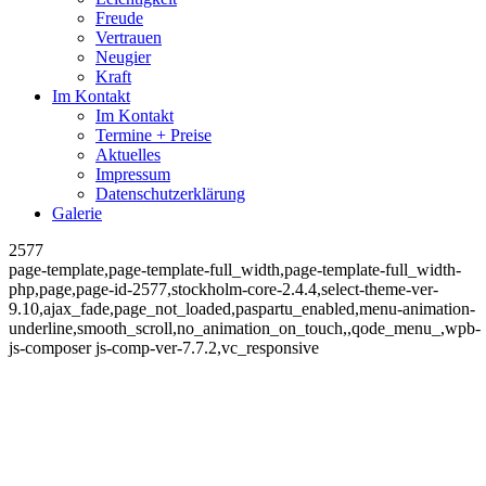
Freude
Vertrauen
Neugier
Kraft
Im Kontakt
Im Kontakt
Termine + Preise
Aktuelles
Impressum
Datenschutzerklärung
Galerie
2577
page-template,page-template-full_width,page-template-full_width-
php,page,page-id-2577,stockholm-core-2.4.4,select-theme-ver-
9.10,ajax_fade,page_not_loaded,paspartu_enabled,menu-animation-
underline,smooth_scroll,no_animation_on_touch,,qode_menu_,wpb-
js-composer js-comp-ver-7.7.2,vc_responsive