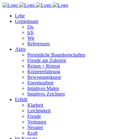
Lebe
Gemeinsam
Du
Ich
Wir
Referenzen
Aktiv
Persönliche Baumbotschaften
Freude am Zuhören
Reisen + Retreat
Körpererfahrung
Bewegungskurse
Energiearbeit
Intuitives Malen
Intuitives Zeichnen
Erfüllt
Klarheit
Leichtigkeit
Freude
Vertrauen
Neugier
Kraft
Im Kontakt