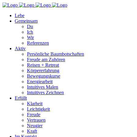
Lebe
Gemeinsam
Du
Ich
Wir
Referenzen
Aktiv
Persönliche Baumbotschaften
Freude am Zuhören
Reisen + Retreat
Körpererfahrung
Bewegungskurse
Energiearbeit
Intuitives Malen
Intuitives Zeichnen
Erfüllt
Klarheit
Leichtigkeit
Freude
Vertrauen
Neugier
Kraft
Im Kontakt