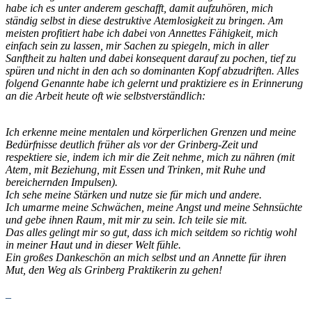
habe ich es unter anderem geschafft, damit aufzuhören, mich
ständig selbst in diese destruktive Atemlosigkeit zu bringen. Am
meisten profitiert habe ich dabei von Annettes Fähigkeit, mich
einfach sein zu lassen, mir Sachen zu spiegeln, mich in aller
Sanftheit zu halten und dabei konsequent darauf zu pochen, tief zu
spüren und nicht in den ach so dominanten Kopf abzudriften. Alles
folgend Genannte habe ich gelernt und praktiziere es in Erinnerung
an die Arbeit heute oft wie selbstverständlich:
Ich erkenne meine mentalen und körperlichen Grenzen und meine
Bedürfnisse deutlich früher als vor der Grinberg-Zeit und
respektiere sie, indem ich mir die Zeit nehme, mich zu nähren (mit
Atem, mit Beziehung, mit Essen und Trinken, mit Ruhe und
bereichernden Impulsen).
Ich sehe meine Stärken und nutze sie für mich und andere.
Ich umarme meine Schwächen, meine Angst und meine Sehnsüchte
und gebe ihnen Raum, mit mir zu sein. Ich teile sie mit.
Das alles gelingt mir so gut, dass ich mich seitdem so richtig wohl
in meiner Haut und in dieser Welt fühle.
Ein großes Dankeschön an mich selbst und an Annette für ihren
Mut, den Weg als Grinberg Praktikerin zu gehen!
_