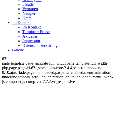
Freude
Vertrauen
Neugier
Kraft
Im Kontakt
Im Kontakt
Termine + Preise
Aktuelles
Impressum
Datenschutzerklärung
Galerie
631
page-template,page-template-full_width,page-template-full_width-
php,page,page-id-631,stockholm-core-2.4.4,select-theme-ver-
9.10,ajax_fade,page_not_loaded,paspartu_enabled,menu-animation-
underline,smooth_scroll,no_animation_on_touch,,qode_menu_,wpb-
js-composer js-comp-ver-7.7.2,vc_responsive