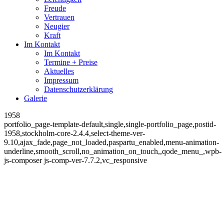
Freude
Vertrauen
Neugier
Kraft
Im Kontakt
Im Kontakt
Termine + Preise
Aktuelles
Impressum
Datenschutzerklärung
Galerie
1958
portfolio_page-template-default,single,single-portfolio_page,postid-
1958,stockholm-core-2.4.4,select-theme-ver-
9.10,ajax_fade,page_not_loaded,paspartu_enabled,menu-animation-
underline,smooth_scroll,no_animation_on_touch,,qode_menu_,wpb-
js-composer js-comp-ver-7.7.2,vc_responsive