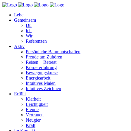
Lebe
Gemeinsam
Du
Ich
Wir
Referenzen
Aktiv
Persönliche Baumbotschaften
Freude am Zuhören
Reisen + Retreat
Körpererfahrung
Bewegungskurse
Energiearbeit
Intuitives Malen
Intuitives Zeichnen
Erfüllt
Klarheit
Leichtigkeit
Freude
Vertrauen
Neugier
Kraft
Im Kontakt