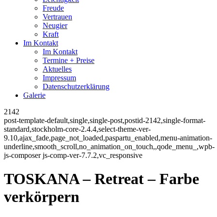
Freude
Vertrauen
Neugier
Kraft
Im Kontakt
Im Kontakt
Termine + Preise
Aktuelles
Impressum
Datenschutzerklärung
Galerie
2142
post-template-default,single,single-post,postid-2142,single-format-
standard,stockholm-core-2.4.4,select-theme-ver-
9.10,ajax_fade,page_not_loaded,paspartu_enabled,menu-animation-
underline,smooth_scroll,no_animation_on_touch,,qode_menu_,wpb-
js-composer js-comp-ver-7.7.2,vc_responsive
TOSKANA – Retreat – Farbe
verkörpern