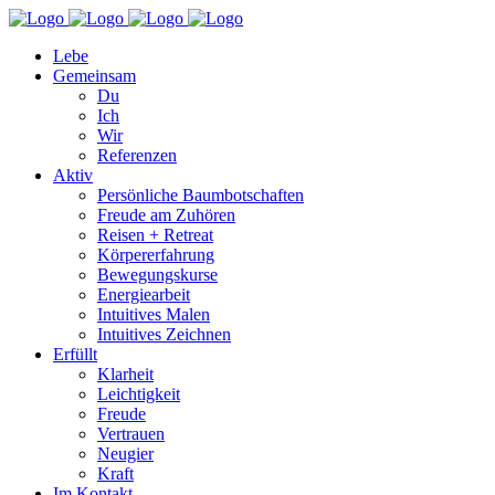
Lebe
Gemeinsam
Du
Ich
Wir
Referenzen
Aktiv
Persönliche Baumbotschaften
Freude am Zuhören
Reisen + Retreat
Körpererfahrung
Bewegungskurse
Energiearbeit
Intuitives Malen
Intuitives Zeichnen
Erfüllt
Klarheit
Leichtigkeit
Freude
Vertrauen
Neugier
Kraft
Im Kontakt