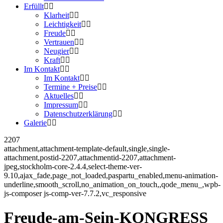
Erfüllt
Klarheit
Leichtigkeit
Freude
Vertrauen
Neugier
Kraft
Im Kontakt
Im Kontakt
Termine + Preise
Aktuelles
Impressum
Datenschutzerklärung
Galerie
2207
attachment,attachment-template-default,single,single-
attachment,postid-2207,attachmentid-2207,attachment-
jpeg,stockholm-core-2.4.4,select-theme-ver-
9.10,ajax_fade,page_not_loaded,paspartu_enabled,menu-animation-
underline,smooth_scroll,no_animation_on_touch,,qode_menu_,wpb-
js-composer js-comp-ver-7.7.2,vc_responsive
Freude-am-Sein-KONGRESS